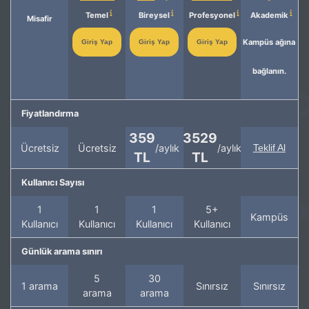
Temel
Bireysel
Profesyonel
Akademik
Misafir
Kampüs ağına
Giriş Yap
Giriş Yap
Giriş Yap
bağlanın.
Fiyatlandırma
359
3529
Ücretsiz
Ücretsiz
/aylık
/aylık
Teklif Al
TL
TL
Kullanıcı Sayısı
1
1
1
5+
Kampüs
Kullanıcı
Kullanıcı
Kullanıcı
Kullanıcı
Günlük arama sınırı
5
30
1 arama
Sınırsız
Sınırsız
arama
arama