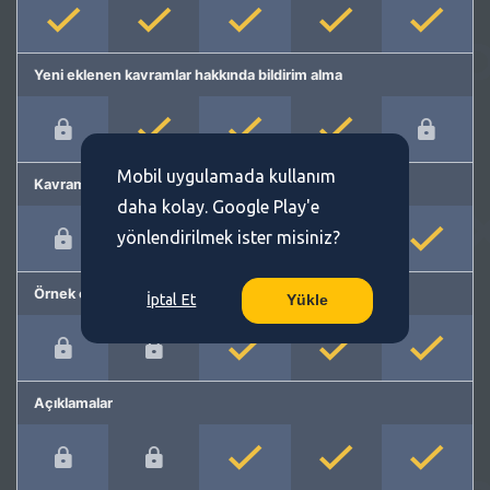
Yeni eklenen kavramlar hakkında bildirim alma
Mobil uygulamada kullanım
Kavram önerme
daha kolay. Google Play'e
yönlendirilmek ister misiniz?
Örnek cümleler
İptal Et
Yükle
Açıklamalar