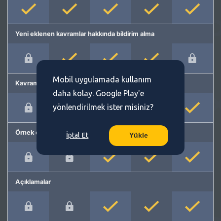
Yeni eklenen kavramlar hakkında bildirim alma
Mobil uygulamada kullanım
Kavram önerme
daha kolay. Google Play'e
yönlendirilmek ister misiniz?
Örnek cümleler
İptal Et
Yükle
Açıklamalar