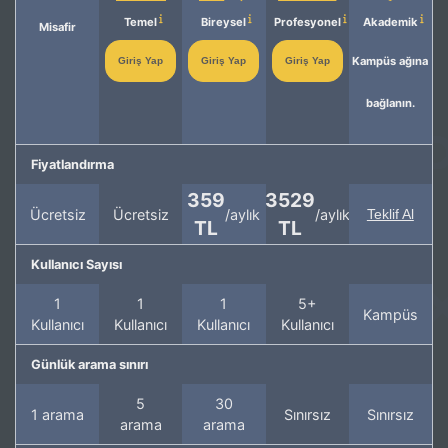
Temel
Bireysel
Profesyonel
Akademik
Misafir
Kampüs ağına
Giriş Yap
Giriş Yap
Giriş Yap
bağlanın.
Fiyatlandırma
359
3529
Ücretsiz
Ücretsiz
/aylık
/aylık
Teklif Al
TL
TL
Kullanıcı Sayısı
1
1
1
5+
Kampüs
Kullanıcı
Kullanıcı
Kullanıcı
Kullanıcı
Günlük arama sınırı
5
30
1 arama
Sınırsız
Sınırsız
arama
arama