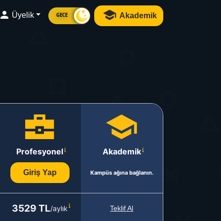
Üyelik
Akademik
GECE
Profesyonel
Akademik
Giriş Yap
Kampüs ağına bağlanın.
3529 TL
/aylık
Teklif Al