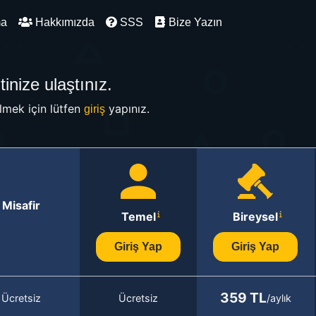
ma
Hakkımızda
SSS
Bize Yazın
inize ulaştınız.
mek için lütfen
yapınız.
giriş
Misafir
Temel
Bireysel
Giriş Yap
Giriş Yap
359 TL
Ücretsiz
Ücretsiz
/aylık