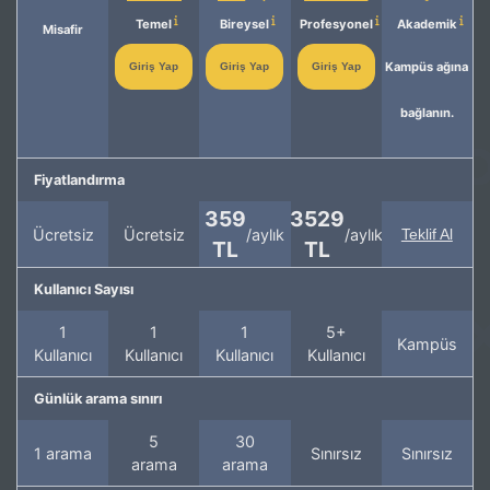
Temel
Bireysel
Profesyonel
Akademik
Misafir
Kampüs ağına
Giriş Yap
Giriş Yap
Giriş Yap
bağlanın.
Fiyatlandırma
359
3529
Ücretsiz
Ücretsiz
/aylık
/aylık
Teklif Al
TL
TL
Kullanıcı Sayısı
1
1
1
5+
Kampüs
Kullanıcı
Kullanıcı
Kullanıcı
Kullanıcı
Günlük arama sınırı
5
30
1 arama
Sınırsız
Sınırsız
arama
arama