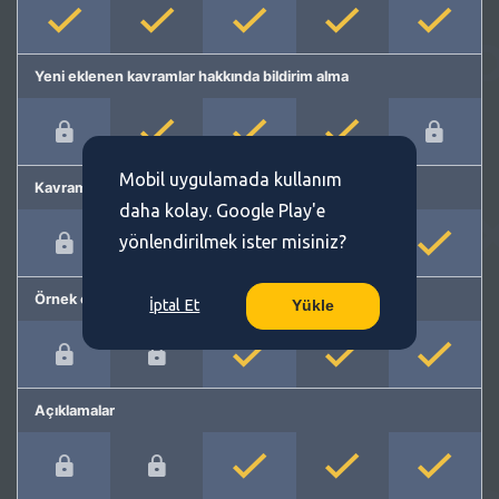
Yeni eklenen kavramlar hakkında bildirim alma
Mobil uygulamada kullanım
Kavram önerme
daha kolay. Google Play'e
yönlendirilmek ister misiniz?
Örnek cümleler
İptal Et
Yükle
Açıklamalar