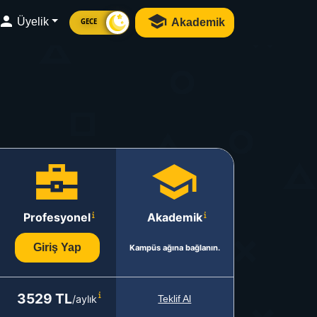
Üyelik
Akademik
GECE
Profesyonel
Akademik
Giriş Yap
Kampüs ağına bağlanın.
3529 TL
/aylık
Teklif Al