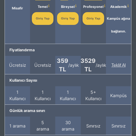
Temel
Bireysel
Profesyonel
Akademik
Misafir
Kampüs ağına
Giriş Yap
Giriş Yap
Giriş Yap
bağlanın.
Fiyatlandırma
359
3529
Ücretsiz
Ücretsiz
/aylık
/aylık
Teklif Al
TL
TL
Kullanıcı Sayısı
1
1
1
5+
Kampüs
Kullanıcı
Kullanıcı
Kullanıcı
Kullanıcı
Günlük arama sınırı
5
30
1 arama
Sınırsız
Sınırsız
arama
arama