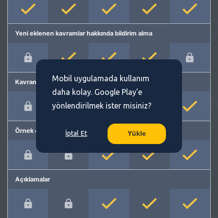
Yeni eklenen kavramlar hakkında bildirim alma
Mobil uygulamada kullanım
Kavram önerme
daha kolay. Google Play'e
yönlendirilmek ister misiniz?
Örnek cümleler
İptal Et
Yükle
Açıklamalar