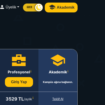
Üyelik
Akademik
GECE
Profesyonel
Akademik
Giriş Yap
Kampüs ağına bağlanın.
3529 TL
/aylık
Teklif Al