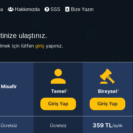
ma
Hakkımızda
SSS
Bize Yazın
inize ulaştınız.
mek için lütfen
yapınız.
giriş
Misafir
Temel
Bireysel
Giriş Yap
Giriş Yap
359 TL
Ücretsiz
Ücretsiz
/aylık