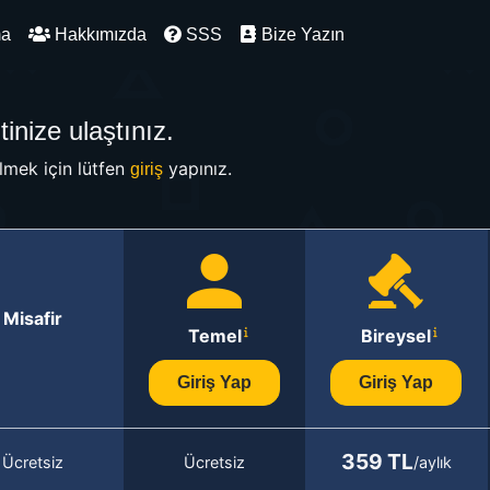
ma
Hakkımızda
SSS
Bize Yazın
inize ulaştınız.
mek için lütfen
yapınız.
giriş
Misafir
Temel
Bireysel
Giriş Yap
Giriş Yap
359 TL
Ücretsiz
Ücretsiz
/aylık