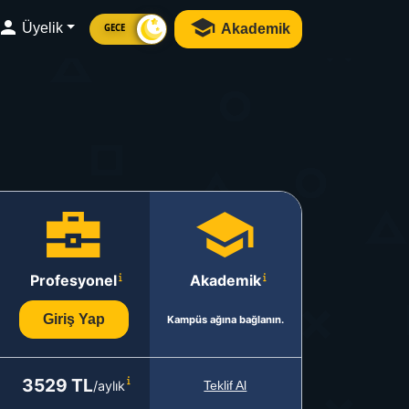
Üyelik
Akademik
GECE
Profesyonel
Akademik
Giriş Yap
Kampüs ağına bağlanın.
3529 TL
/aylık
Teklif Al