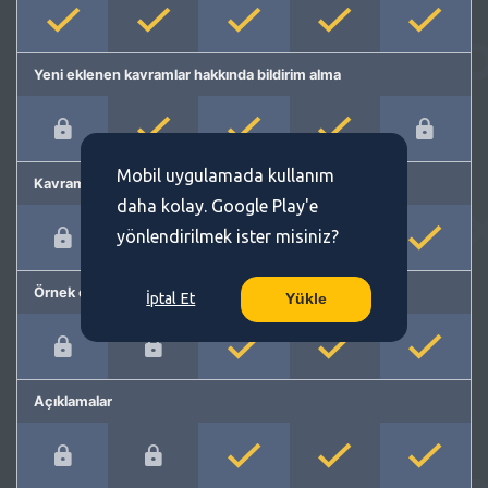
Yeni eklenen kavramlar hakkında bildirim alma
Mobil uygulamada kullanım
Kavram önerme
daha kolay. Google Play'e
yönlendirilmek ister misiniz?
Örnek cümleler
İptal Et
Yükle
Açıklamalar