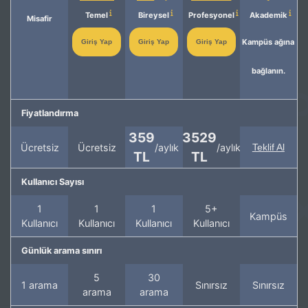
Temel
Bireysel
Profesyonel
Akademik
Misafir
Kampüs ağına
Giriş Yap
Giriş Yap
Giriş Yap
bağlanın.
Fiyatlandırma
359
3529
Ücretsiz
Ücretsiz
/aylık
/aylık
Teklif Al
TL
TL
Kullanıcı Sayısı
1
1
1
5+
Kampüs
Kullanıcı
Kullanıcı
Kullanıcı
Kullanıcı
Günlük arama sınırı
5
30
1 arama
Sınırsız
Sınırsız
arama
arama