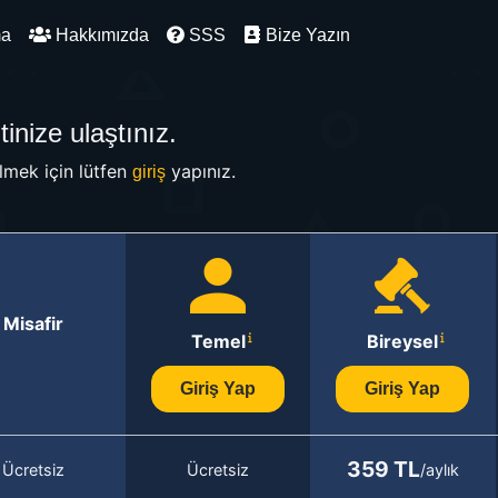
ma
Hakkımızda
SSS
Bize Yazın
inize ulaştınız.
mek için lütfen
yapınız.
giriş
Misafir
Temel
Bireysel
Giriş Yap
Giriş Yap
359 TL
Ücretsiz
Ücretsiz
/aylık