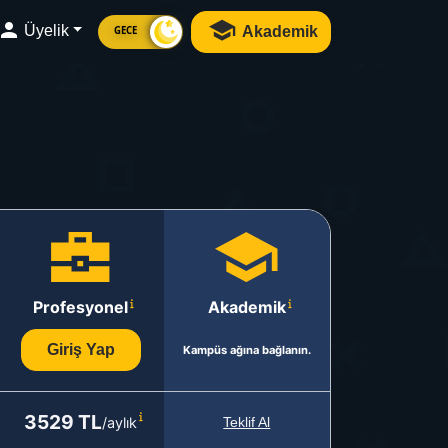
Üyelik
Akademik
GECE
Profesyonel
Akademik
Giriş Yap
Kampüs ağına bağlanın.
3529 TL
/aylık
Teklif Al