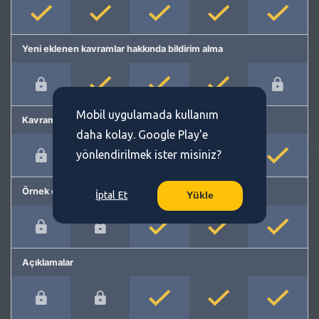
Yeni eklenen kavramlar hakkında bildirim alma
Mobil uygulamada kullanım
Kavram önerme
daha kolay. Google Play'e
yönlendirilmek ister misiniz?
Örnek cümleler
İptal Et
Yükle
Açıklamalar