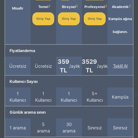
Temel
Bireysel
Profesyonel
Akademik
Misafir
Kampüs ağına
Giriş Yap
Giriş Yap
Giriş Yap
bağlanın.
Fiyatlandırma
359
3529
Ücretsiz
Ücretsiz
/aylık
/aylık
Teklif Al
TL
TL
Kullanıcı Sayısı
1
1
1
5+
Kampüs
Kullanıcı
Kullanıcı
Kullanıcı
Kullanıcı
Günlük arama sınırı
5
30
1 arama
Sınırsız
Sınırsız
arama
arama