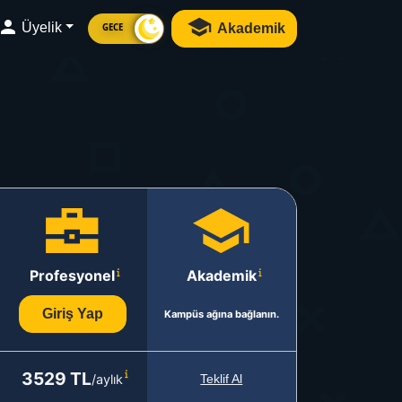
Üyelik
Akademik
GECE
Profesyonel
Akademik
Giriş Yap
Kampüs ağına bağlanın.
3529 TL
/aylık
Teklif Al