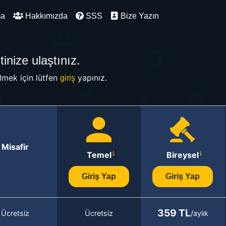
ma
Hakkımızda
SSS
Bize Yazın
inize ulaştınız.
mek için lütfen
yapınız.
giriş
Misafir
Temel
Bireysel
Giriş Yap
Giriş Yap
359 TL
Ücretsiz
Ücretsiz
/aylık