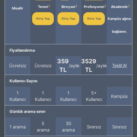
Temel
Bireysel
Profesyonel
Akademik
Misafir
Kampüs ağına
Giriş Yap
Giriş Yap
Giriş Yap
bağlanın.
Fiyatlandırma
359
3529
Ücretsiz
Ücretsiz
/aylık
/aylık
Teklif Al
TL
TL
Kullanıcı Sayısı
1
1
1
5+
Kampüs
Kullanıcı
Kullanıcı
Kullanıcı
Kullanıcı
Günlük arama sınırı
5
30
1 arama
Sınırsız
Sınırsız
arama
arama