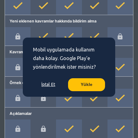
Yeni eklenen kavramlar hakkında bildirim alma
Mobil uygulamada kullanım
Kavram önerme
daha kolay. Google Play'e
yönlendirilmek ister misiniz?
Örnek cümleler
İptal Et
Yükle
Açıklamalar