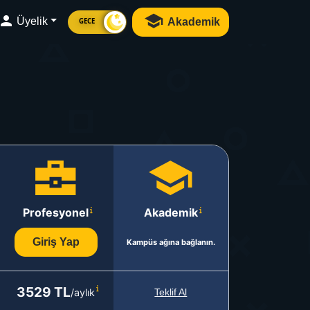
Üyelik
Akademik
GECE
Profesyonel
Akademik
Giriş Yap
Kampüs ağına bağlanın.
3529 TL
/aylık
Teklif Al