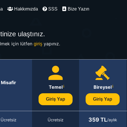
ma
Hakkımızda
SSS
Bize Yazın
inize ulaştınız.
mek için lütfen
yapınız.
giriş
Misafir
Temel
Bireysel
Giriş Yap
Giriş Yap
359 TL
Ücretsiz
Ücretsiz
/aylık