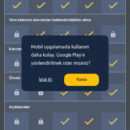
Yeni eklenen kavramlar hakkında bildirim alma
Mobil uygulamada kullanım
Kavram önerme
daha kolay. Google Play'e
yönlendirilmek ister misiniz?
Örnek cümleler
İptal Et
Yükle
Açıklamalar