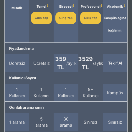
Temel
Bireysel
Profesyonel
Akademik
Misafir
Kampüs ağına
Giriş Yap
Giriş Yap
Giriş Yap
bağlanın.
Fiyatlandırma
359
3529
Ücretsiz
Ücretsiz
/aylık
/aylık
Teklif Al
TL
TL
Kullanıcı Sayısı
1
1
1
5+
Kampüs
Kullanıcı
Kullanıcı
Kullanıcı
Kullanıcı
Günlük arama sınırı
5
30
1 arama
Sınırsız
Sınırsız
arama
arama