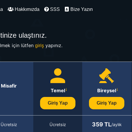
ma
Hakkımızda
SSS
Bize Yazın
inize ulaştınız.
mek için lütfen
yapınız.
giriş
Misafir
Temel
Bireysel
Giriş Yap
Giriş Yap
359 TL
Ücretsiz
Ücretsiz
/aylık