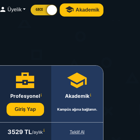
Üyelik
Akademik
GECE
Profesyonel
Akademik
Giriş Yap
Kampüs ağına bağlanın.
3529 TL
/aylık
Teklif Al