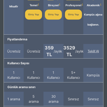
Temel
Bireysel
Profesyonel
Akademik
Misafir
Kampüs ağına
Giriş Yap
Giriş Yap
Giriş Yap
bağlanın.
Fiyatlandırma
359
3529
Ücretsiz
Ücretsiz
/aylık
/aylık
Teklif Al
TL
TL
Kullanıcı Sayısı
1
1
1
5+
Kampüs
Kullanıcı
Kullanıcı
Kullanıcı
Kullanıcı
Günlük arama sınırı
5
30
1 arama
Sınırsız
Sınırsız
arama
arama