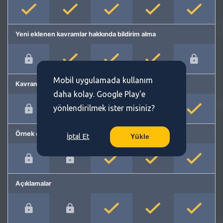
Yeni eklenen kavramlar hakkında bildirim alma
Mobil uygulamada kullanım
Kavram önerme
daha kolay. Google Play'e
yönlendirilmek ister misiniz?
Örnek cümleler
İptal Et
Yükle
Açıklamalar