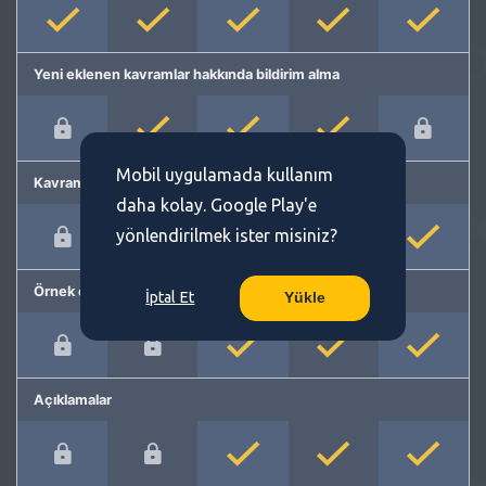
Yeni eklenen kavramlar hakkında bildirim alma
Mobil uygulamada kullanım
Kavram önerme
daha kolay. Google Play'e
yönlendirilmek ister misiniz?
Örnek cümleler
İptal Et
Yükle
Açıklamalar