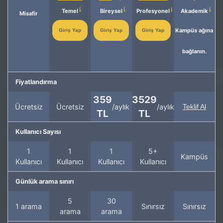
Temel
Bireysel
Profesyonel
Akademik
Misafir
Kampüs ağına
Giriş Yap
Giriş Yap
Giriş Yap
bağlanın.
Fiyatlandırma
359
3529
Ücretsiz
Ücretsiz
/aylık
/aylık
Teklif Al
TL
TL
Kullanıcı Sayısı
1
1
1
5+
Kampüs
Kullanıcı
Kullanıcı
Kullanıcı
Kullanıcı
Günlük arama sınırı
5
30
1 arama
Sınırsız
Sınırsız
arama
arama