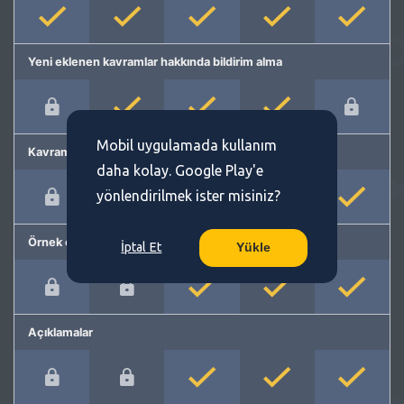
Yeni eklenen kavramlar hakkında bildirim alma
Mobil uygulamada kullanım
Kavram önerme
daha kolay. Google Play'e
yönlendirilmek ister misiniz?
Örnek cümleler
İptal Et
Yükle
Açıklamalar