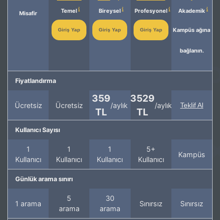
Temel
Bireysel
Profesyonel
Akademik
Misafir
Kampüs ağına
Giriş Yap
Giriş Yap
Giriş Yap
bağlanın.
Fiyatlandırma
359
3529
Ücretsiz
Ücretsiz
/aylık
/aylık
Teklif Al
TL
TL
Kullanıcı Sayısı
1
1
1
5+
Kampüs
Kullanıcı
Kullanıcı
Kullanıcı
Kullanıcı
Günlük arama sınırı
5
30
1 arama
Sınırsız
Sınırsız
arama
arama