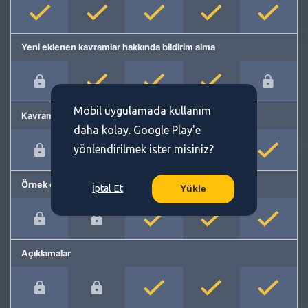
Yeni eklenen kavramlar hakkında bildirim alma
Mobil uygulamada kullanım
Kavram önerme
daha kolay. Google Play'e
yönlendirilmek ister misiniz?
Örnek cümleler
İptal Et
Yükle
Açıklamalar