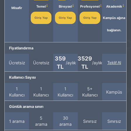
Temel
Bireysel
Profesyonel
Akademik
Misafir
Kampüs ağına
Giriş Yap
Giriş Yap
Giriş Yap
bağlanın.
Fiyatlandırma
359
3529
Ücretsiz
Ücretsiz
/aylık
/aylık
Teklif Al
TL
TL
Kullanıcı Sayısı
1
1
1
5+
Kampüs
Kullanıcı
Kullanıcı
Kullanıcı
Kullanıcı
Günlük arama sınırı
5
30
1 arama
Sınırsız
Sınırsız
arama
arama