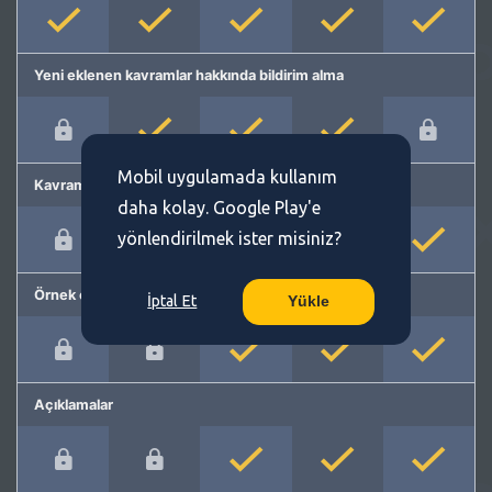
Yeni eklenen kavramlar hakkında bildirim alma
Mobil uygulamada kullanım
Kavram önerme
daha kolay. Google Play'e
yönlendirilmek ister misiniz?
Örnek cümleler
İptal Et
Yükle
Açıklamalar