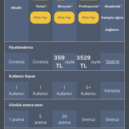
Temel
Bireysel
Profesyonel
Akademik
Misafir
Kampüs ağına
Giriş Yap
Giriş Yap
Giriş Yap
bağlanın.
Fiyatlandırma
359
3529
Ücretsiz
Ücretsiz
/aylık
/aylık
Teklif Al
TL
TL
Kullanıcı Sayısı
1
1
1
5+
Kampüs
Kullanıcı
Kullanıcı
Kullanıcı
Kullanıcı
Günlük arama sınırı
5
30
1 arama
Sınırsız
Sınırsız
arama
arama