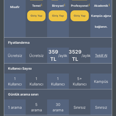
Temel
Bireysel
Profesyonel
Akademik
Misafir
Kampüs ağına
Giriş Yap
Giriş Yap
Giriş Yap
bağlanın.
Fiyatlandırma
359
3529
Ücretsiz
Ücretsiz
/aylık
/aylık
Teklif Al
TL
TL
Kullanıcı Sayısı
1
1
1
5+
Kampüs
Kullanıcı
Kullanıcı
Kullanıcı
Kullanıcı
Günlük arama sınırı
5
30
1 arama
Sınırsız
Sınırsız
arama
arama