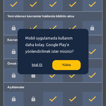
Yeni eklenen kavramlar hakkında bildirim alma
Mobil uygulamada kullanım
Kavram önerme
daha kolay. Google Play'e
yönlendirilmek ister misiniz?
Örnek cümleler
İptal Et
Yükle
Açıklamalar