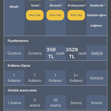
Temel
Bireysel
Profesyonel
Akademik
Misafir
Kampüs ağına
Giriş Yap
Giriş Yap
Giriş Yap
bağlanın.
Fiyatlandırma
359
3529
Ücretsiz
Ücretsiz
/aylık
/aylık
Teklif Al
TL
TL
Kullanıcı Sayısı
1
1
1
5+
Kampüs
Kullanıcı
Kullanıcı
Kullanıcı
Kullanıcı
Günlük arama sınırı
5
30
1 arama
Sınırsız
Sınırsız
arama
arama