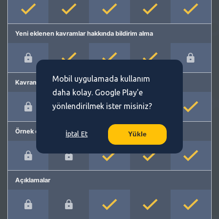
Yeni eklenen kavramlar hakkında bildirim alma
Mobil uygulamada kullanım
Kavram önerme
daha kolay. Google Play'e
yönlendirilmek ister misiniz?
Örnek cümleler
İptal Et
Yükle
Açıklamalar