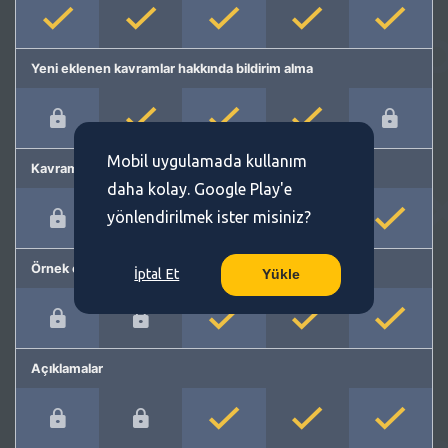
Yeni eklenen kavramlar hakkında bildirim alma
Mobil uygulamada kullanım
Kavram önerme
daha kolay. Google Play'e
yönlendirilmek ister misiniz?
Örnek cümleler
İptal Et
Yükle
Açıklamalar