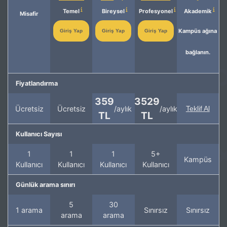
Temel
Bireysel
Profesyonel
Akademik
Misafir
Kampüs ağına
Giriş Yap
Giriş Yap
Giriş Yap
bağlanın.
Fiyatlandırma
359
3529
Ücretsiz
Ücretsiz
/aylık
/aylık
Teklif Al
TL
TL
Kullanıcı Sayısı
1
1
1
5+
Kampüs
Kullanıcı
Kullanıcı
Kullanıcı
Kullanıcı
Günlük arama sınırı
5
30
1 arama
Sınırsız
Sınırsız
arama
arama