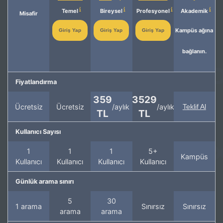
Temel
Bireysel
Profesyonel
Akademik
Misafir
Kampüs ağına
Giriş Yap
Giriş Yap
Giriş Yap
bağlanın.
Fiyatlandırma
359
3529
Ücretsiz
Ücretsiz
/aylık
/aylık
Teklif Al
TL
TL
Kullanıcı Sayısı
1
1
1
5+
Kampüs
Kullanıcı
Kullanıcı
Kullanıcı
Kullanıcı
Günlük arama sınırı
5
30
1 arama
Sınırsız
Sınırsız
arama
arama