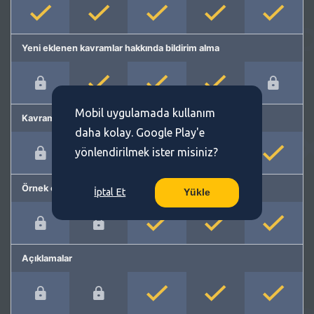
Yeni eklenen kavramlar hakkında bildirim alma
Mobil uygulamada kullanım
Kavram önerme
daha kolay. Google Play'e
yönlendirilmek ister misiniz?
Örnek cümleler
İptal Et
Yükle
Açıklamalar