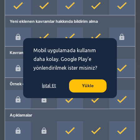
Yeni eklenen kavramlar hakkında bildirim alma
Mobil uygulamada kullanım
Kavram önerme
daha kolay. Google Play'e
yönlendirilmek ister misiniz?
Örnek cümleler
İptal Et
Yükle
Açıklamalar