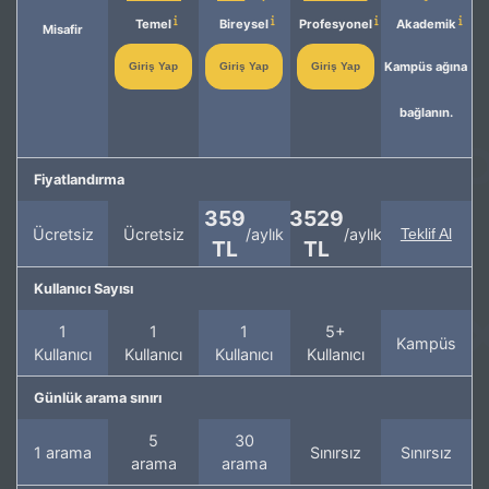
Temel
Bireysel
Profesyonel
Akademik
Misafir
Kampüs ağına
Giriş Yap
Giriş Yap
Giriş Yap
bağlanın.
Fiyatlandırma
359
3529
Ücretsiz
Ücretsiz
/aylık
/aylık
Teklif Al
TL
TL
Kullanıcı Sayısı
1
1
1
5+
Kampüs
Kullanıcı
Kullanıcı
Kullanıcı
Kullanıcı
Günlük arama sınırı
5
30
1 arama
Sınırsız
Sınırsız
arama
arama