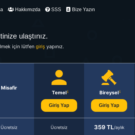
ma
Hakkımızda
SSS
Bize Yazın
inize ulaştınız.
mek için lütfen
yapınız.
giriş
Misafir
Temel
Bireysel
Giriş Yap
Giriş Yap
359 TL
Ücretsiz
Ücretsiz
/aylık