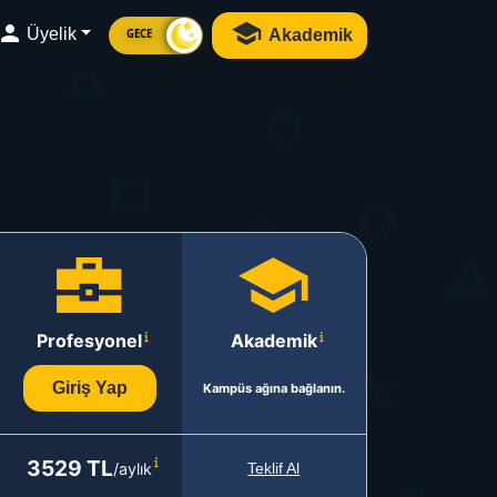
Üyelik
Akademik
GECE
Profesyonel
Akademik
Giriş Yap
Kampüs ağına bağlanın.
3529 TL
/aylık
Teklif Al