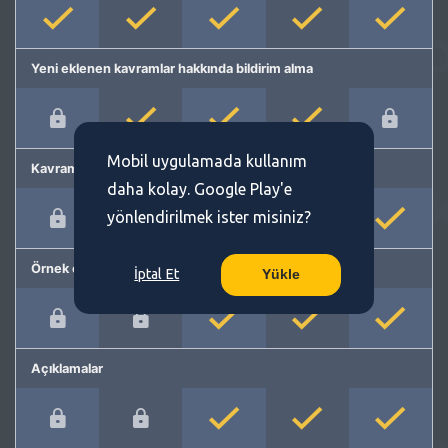
Yeni eklenen kavramlar hakkında bildirim alma
Mobil uygulamada kullanım
Kavram önerme
daha kolay. Google Play'e
yönlendirilmek ister misiniz?
Örnek cümleler
İptal Et
Yükle
Açıklamalar