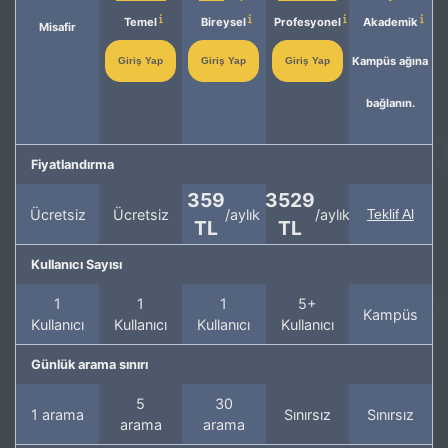
Temel
Bireysel
Profesyonel
Akademik
Misafir
Kampüs ağına
Giriş Yap
Giriş Yap
Giriş Yap
bağlanın.
Fiyatlandırma
359
3529
Ücretsiz
Ücretsiz
/aylık
/aylık
Teklif Al
TL
TL
Kullanıcı Sayısı
1
1
1
5+
Kampüs
Kullanıcı
Kullanıcı
Kullanıcı
Kullanıcı
Günlük arama sınırı
5
30
1 arama
Sınırsız
Sınırsız
arama
arama