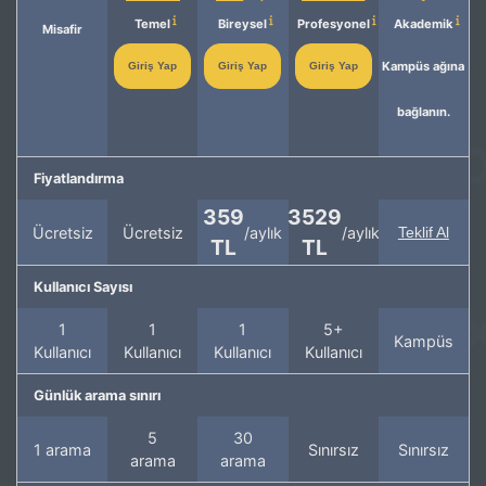
Temel
Bireysel
Profesyonel
Akademik
Misafir
Kampüs ağına
Giriş Yap
Giriş Yap
Giriş Yap
bağlanın.
Fiyatlandırma
359
3529
Ücretsiz
Ücretsiz
/aylık
/aylık
Teklif Al
TL
TL
Kullanıcı Sayısı
1
1
1
5+
Kampüs
Kullanıcı
Kullanıcı
Kullanıcı
Kullanıcı
Günlük arama sınırı
5
30
1 arama
Sınırsız
Sınırsız
arama
arama