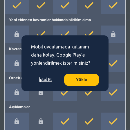
Yeni eklenen kavramlar hakkında bildirim alma
Mobil uygulamada kullanım
Kavram önerme
daha kolay. Google Play'e
yönlendirilmek ister misiniz?
Örnek cümleler
İptal Et
Yükle
Açıklamalar