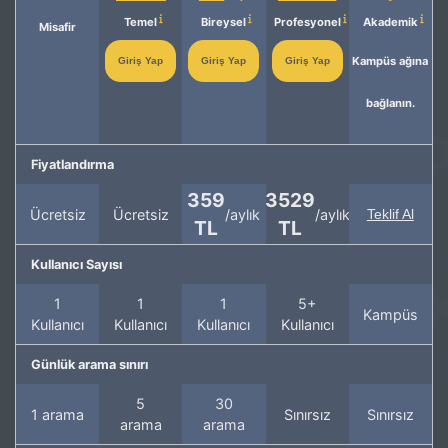
Temel
Bireysel
Profesyonel
Akademik
Misafir
Kampüs ağına
Giriş Yap
Giriş Yap
Giriş Yap
bağlanın.
Fiyatlandırma
359
3529
Ücretsiz
Ücretsiz
/aylık
/aylık
Teklif Al
TL
TL
Kullanıcı Sayısı
1
1
1
5+
Kampüs
Kullanıcı
Kullanıcı
Kullanıcı
Kullanıcı
Günlük arama sınırı
5
30
1 arama
Sınırsız
Sınırsız
arama
arama