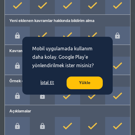
Yeni eklenen kavramlar hakkında bildirim alma
Mobil uygulamada kullanım
Kavram önerme
daha kolay. Google Play'e
yönlendirilmek ister misiniz?
Örnek cümleler
İptal Et
Yükle
Açıklamalar