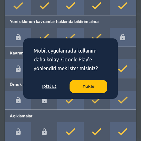
Yeni eklenen kavramlar hakkında bildirim alma
Mobil uygulamada kullanım
Kavram önerme
daha kolay. Google Play'e
yönlendirilmek ister misiniz?
Örnek cümleler
İptal Et
Yükle
Açıklamalar