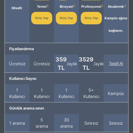
Temel
Bireysel
Profesyonel
Akademik
Misafir
Kampüs ağına
Giriş Yap
Giriş Yap
Giriş Yap
bağlanın.
Fiyatlandırma
359
3529
Ücretsiz
Ücretsiz
/aylık
/aylık
Teklif Al
TL
TL
Kullanıcı Sayısı
1
1
1
5+
Kampüs
Kullanıcı
Kullanıcı
Kullanıcı
Kullanıcı
Günlük arama sınırı
5
30
1 arama
Sınırsız
Sınırsız
arama
arama