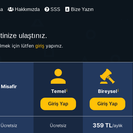
ma
Hakkımızda
SSS
Bize Yazın
inize ulaştınız.
mek için lütfen
yapınız.
giriş
Misafir
Temel
Bireysel
Giriş Yap
Giriş Yap
359 TL
Ücretsiz
Ücretsiz
/aylık