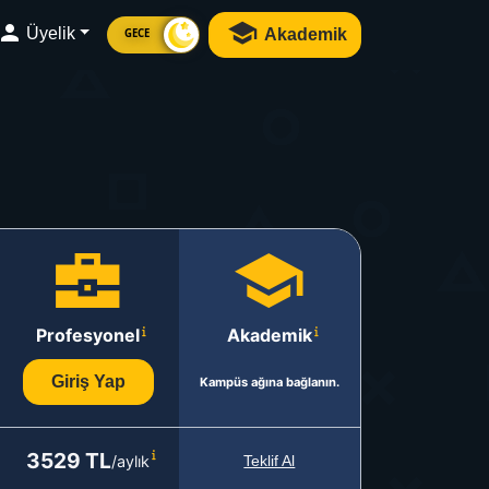
Üyelik
Akademik
GECE
Profesyonel
Akademik
Giriş Yap
Kampüs ağına bağlanın.
3529 TL
/aylık
Teklif Al