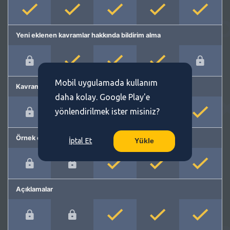
Yeni eklenen kavramlar hakkında bildirim alma
Mobil uygulamada kullanım
Kavram önerme
daha kolay. Google Play'e
yönlendirilmek ister misiniz?
Örnek cümleler
İptal Et
Yükle
Açıklamalar