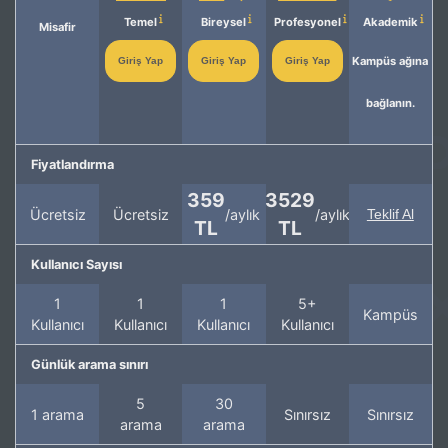
Temel
Bireysel
Profesyonel
Akademik
Misafir
Kampüs ağına
Giriş Yap
Giriş Yap
Giriş Yap
bağlanın.
Fiyatlandırma
359
3529
Ücretsiz
Ücretsiz
/aylık
/aylık
Teklif Al
TL
TL
Kullanıcı Sayısı
1
1
1
5+
Kampüs
Kullanıcı
Kullanıcı
Kullanıcı
Kullanıcı
Günlük arama sınırı
5
30
1 arama
Sınırsız
Sınırsız
arama
arama