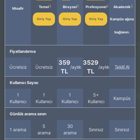
Temel
Bireysel
Profesyonel
Akademik
Misafir
Kampüs ağına
Giriş Yap
Giriş Yap
Giriş Yap
bağlanın.
Fiyatlandırma
359
3529
Ücretsiz
Ücretsiz
/aylık
/aylık
Teklif Al
TL
TL
Kullanıcı Sayısı
1
1
1
5+
Kampüs
Kullanıcı
Kullanıcı
Kullanıcı
Kullanıcı
Günlük arama sınırı
5
30
1 arama
Sınırsız
Sınırsız
arama
arama