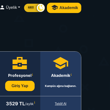
Üyelik
Akademik
GECE
Profesyonel
Akademik
Giriş Yap
Kampüs ağına bağlanın.
3529 TL
/aylık
Teklif Al