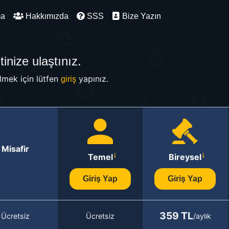
ma
Hakkımızda
SSS
Bize Yazın
inize ulaştınız.
mek için lütfen
yapınız.
giriş
Misafir
Temel
Bireysel
Giriş Yap
Giriş Yap
359 TL
Ücretsiz
Ücretsiz
/aylık