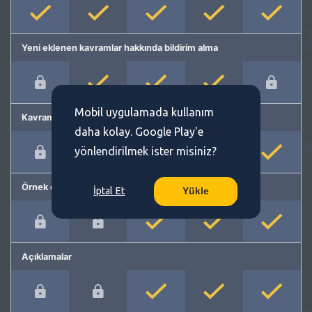
Yeni eklenen kavramlar hakkında bildirim alma
Mobil uygulamada kullanım
Kavram önerme
daha kolay. Google Play'e
yönlendirilmek ister misiniz?
Örnek cümleler
İptal Et
Yükle
Açıklamalar