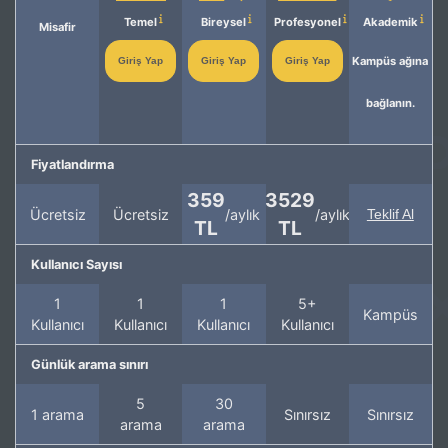
Temel
Bireysel
Profesyonel
Akademik
Misafir
Kampüs ağına
Giriş Yap
Giriş Yap
Giriş Yap
bağlanın.
Fiyatlandırma
359
3529
Ücretsiz
Ücretsiz
/aylık
/aylık
Teklif Al
TL
TL
Kullanıcı Sayısı
1
1
1
5+
Kampüs
Kullanıcı
Kullanıcı
Kullanıcı
Kullanıcı
Günlük arama sınırı
5
30
1 arama
Sınırsız
Sınırsız
arama
arama