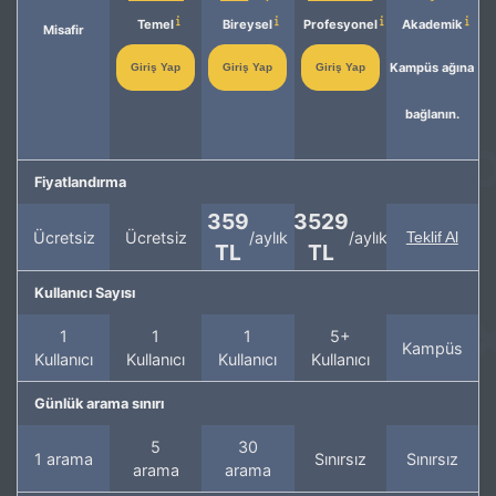
Temel
Bireysel
Profesyonel
Akademik
Misafir
Kampüs ağına
Giriş Yap
Giriş Yap
Giriş Yap
bağlanın.
Fiyatlandırma
359
3529
Ücretsiz
Ücretsiz
/aylık
/aylık
Teklif Al
TL
TL
Kullanıcı Sayısı
1
1
1
5+
Kampüs
Kullanıcı
Kullanıcı
Kullanıcı
Kullanıcı
Günlük arama sınırı
5
30
1 arama
Sınırsız
Sınırsız
arama
arama