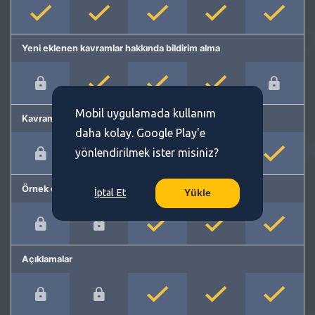
Yeni eklenen kavramlar hakkında bildirim alma
Mobil uygulamada kullanım
Kavram önerme
daha kolay. Google Play'e
yönlendirilmek ister misiniz?
Örnek cümleler
İptal Et
Yükle
Açıklamalar