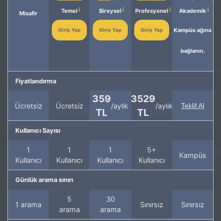
Temel
Bireysel
Profesyonel
Akademik
Misafir
Kampüs ağına
Giriş Yap
Giriş Yap
Giriş Yap
bağlanın.
Fiyatlandırma
359
3529
Ücretsiz
Ücretsiz
/aylık
/aylık
Teklif Al
TL
TL
Kullanıcı Sayısı
1
1
1
5+
Kampüs
Kullanıcı
Kullanıcı
Kullanıcı
Kullanıcı
Günlük arama sınırı
5
30
1 arama
Sınırsız
Sınırsız
arama
arama