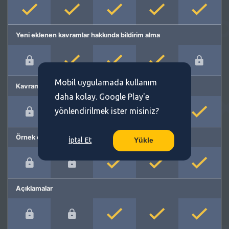
Yeni eklenen kavramlar hakkında bildirim alma
Mobil uygulamada kullanım
Kavram önerme
daha kolay. Google Play'e
yönlendirilmek ister misiniz?
Örnek cümleler
İptal Et
Yükle
Açıklamalar