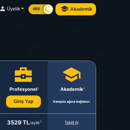
Üyelik
Akademik
GECE
Profesyonel
Akademik
Giriş Yap
Kampüs ağına bağlanın.
3529 TL
/aylık
Teklif Al