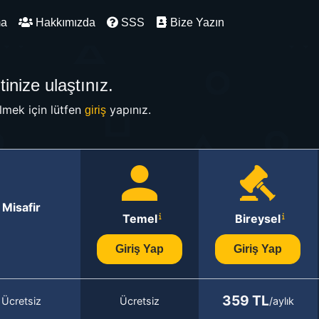
ma
Hakkımızda
SSS
Bize Yazın
inize ulaştınız.
mek için lütfen
yapınız.
giriş
Misafir
Temel
Bireysel
Giriş Yap
Giriş Yap
359 TL
Ücretsiz
Ücretsiz
/aylık