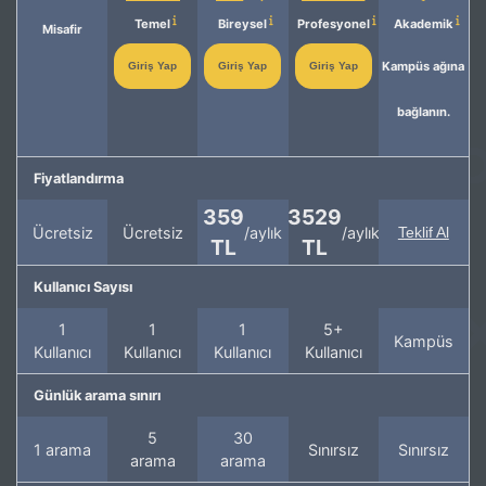
Temel
Bireysel
Profesyonel
Akademik
Misafir
Kampüs ağına
Giriş Yap
Giriş Yap
Giriş Yap
bağlanın.
Fiyatlandırma
359
3529
Ücretsiz
Ücretsiz
/aylık
/aylık
Teklif Al
TL
TL
Kullanıcı Sayısı
1
1
1
5+
Kampüs
Kullanıcı
Kullanıcı
Kullanıcı
Kullanıcı
Günlük arama sınırı
5
30
1 arama
Sınırsız
Sınırsız
arama
arama