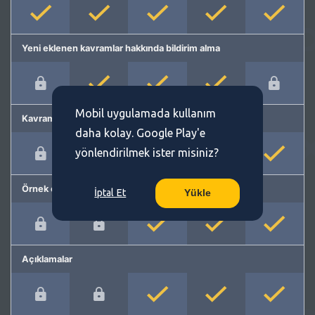
Yeni eklenen kavramlar hakkında bildirim alma
Mobil uygulamada kullanım
Kavram önerme
daha kolay. Google Play'e
yönlendirilmek ister misiniz?
Örnek cümleler
İptal Et
Yükle
Açıklamalar