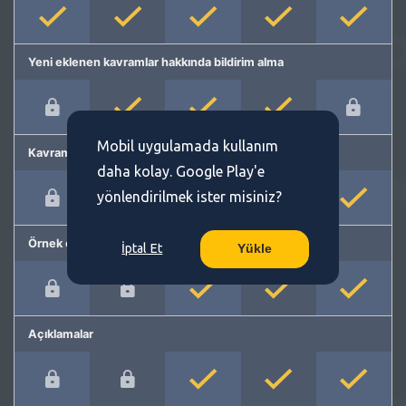
Yeni eklenen kavramlar hakkında bildirim alma
Mobil uygulamada kullanım
Kavram önerme
daha kolay. Google Play'e
yönlendirilmek ister misiniz?
Örnek cümleler
İptal Et
Yükle
Açıklamalar