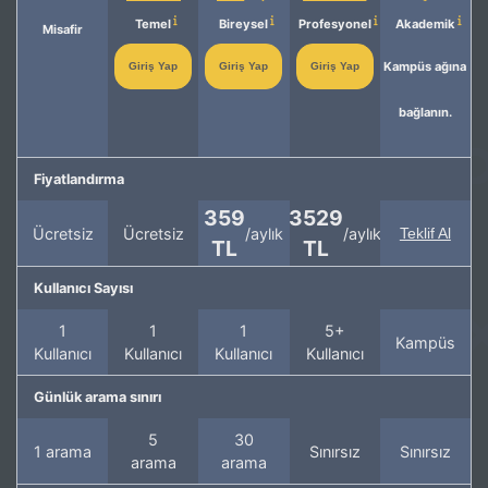
Temel
Bireysel
Profesyonel
Akademik
Misafir
Kampüs ağına
Giriş Yap
Giriş Yap
Giriş Yap
bağlanın.
Fiyatlandırma
359
3529
Ücretsiz
Ücretsiz
/aylık
/aylık
Teklif Al
TL
TL
Kullanıcı Sayısı
1
1
1
5+
Kampüs
Kullanıcı
Kullanıcı
Kullanıcı
Kullanıcı
Günlük arama sınırı
5
30
1 arama
Sınırsız
Sınırsız
arama
arama