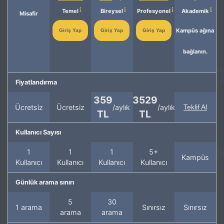
Temel
Bireysel
Profesyonel
Akademik
Misafir
Kampüs ağına
Giriş Yap
Giriş Yap
Giriş Yap
bağlanın.
Fiyatlandırma
359
3529
Ücretsiz
Ücretsiz
/aylık
/aylık
Teklif Al
TL
TL
Kullanıcı Sayısı
1
1
1
5+
Kampüs
Kullanıcı
Kullanıcı
Kullanıcı
Kullanıcı
Günlük arama sınırı
5
30
1 arama
Sınırsız
Sınırsız
arama
arama