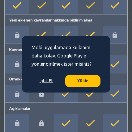
Yeni eklenen kavramlar hakkında bildirim alma
Mobil uygulamada kullanım
Kavram önerme
daha kolay. Google Play'e
yönlendirilmek ister misiniz?
Örnek cümleler
İptal Et
Yükle
Açıklamalar