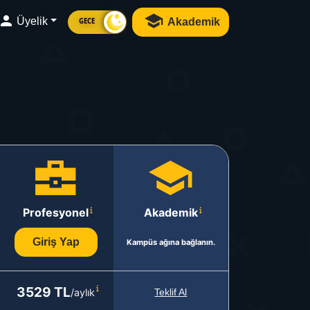
Üyelik
Akademik
GECE
Profesyonel
Akademik
Giriş Yap
Kampüs ağına bağlanın.
3529 TL
/aylık
Teklif Al