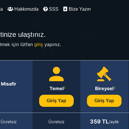
ma
Hakkımızda
SSS
Bize Yazın
inize ulaştınız.
mek için lütfen
yapınız.
giriş
Misafir
Temel
Bireysel
Giriş Yap
Giriş Yap
359 TL
Ücretsiz
Ücretsiz
/aylık