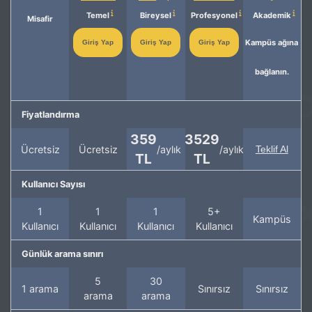
Temel
Bireysel
Profesyonel
Akademik
Misafir
Kampüs ağına
Giriş Yap
Giriş Yap
Giriş Yap
bağlanın.
Fiyatlandırma
359
3529
Ücretsiz
Ücretsiz
/aylık
/aylık
Teklif Al
TL
TL
Kullanıcı Sayısı
1
1
1
5+
Kampüs
Kullanıcı
Kullanıcı
Kullanıcı
Kullanıcı
Günlük arama sınırı
5
30
1 arama
Sınırsız
Sınırsız
arama
arama