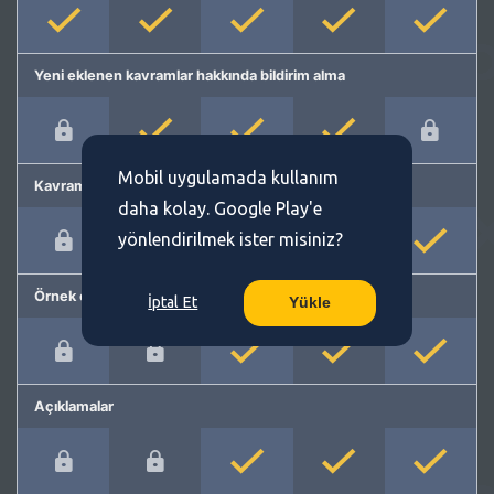
Yeni eklenen kavramlar hakkında bildirim alma
Mobil uygulamada kullanım
Kavram önerme
daha kolay. Google Play'e
yönlendirilmek ister misiniz?
Örnek cümleler
İptal Et
Yükle
Açıklamalar