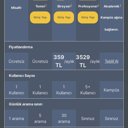
Temel
Bireysel
Profesyonel
Akademik
Misafir
Kampüs ağına
Giriş Yap
Giriş Yap
Giriş Yap
bağlanın.
Fiyatlandırma
359
3529
Ücretsiz
Ücretsiz
/aylık
/aylık
Teklif Al
TL
TL
Kullanıcı Sayısı
1
1
1
5+
Kampüs
Kullanıcı
Kullanıcı
Kullanıcı
Kullanıcı
Günlük arama sınırı
5
30
1 arama
Sınırsız
Sınırsız
arama
arama