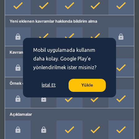
Yeni eklenen kavramlar hakkında bildirim alma
Mobil uygulamada kullanım
Kavram önerme
daha kolay. Google Play'e
yönlendirilmek ister misiniz?
Örnek cümleler
İptal Et
Yükle
Açıklamalar