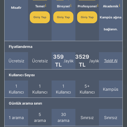
Temel
Bireysel
Profesyonel
Akademik
Misafir
Kampüs ağına
Giriş Yap
Giriş Yap
Giriş Yap
bağlanın.
Fiyatlandırma
359
3529
Ücretsiz
Ücretsiz
/aylık
/aylık
Teklif Al
TL
TL
Kullanıcı Sayısı
1
1
1
5+
Kampüs
Kullanıcı
Kullanıcı
Kullanıcı
Kullanıcı
Günlük arama sınırı
5
30
1 arama
Sınırsız
Sınırsız
arama
arama