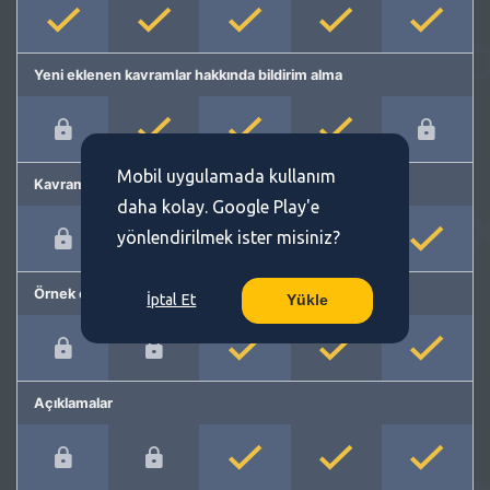
Yeni eklenen kavramlar hakkında bildirim alma
Mobil uygulamada kullanım
Kavram önerme
daha kolay. Google Play'e
yönlendirilmek ister misiniz?
Örnek cümleler
İptal Et
Yükle
Açıklamalar