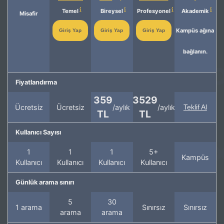
Temel
Bireysel
Profesyonel
Akademik
Misafir
Kampüs ağına
Giriş Yap
Giriş Yap
Giriş Yap
bağlanın.
Fiyatlandırma
359
3529
Ücretsiz
Ücretsiz
/aylık
/aylık
Teklif Al
TL
TL
Kullanıcı Sayısı
1
1
1
5+
Kampüs
Kullanıcı
Kullanıcı
Kullanıcı
Kullanıcı
Günlük arama sınırı
5
30
1 arama
Sınırsız
Sınırsız
arama
arama