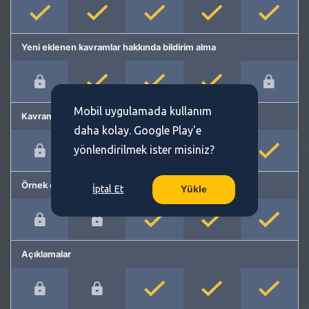
Yeni eklenen kavramlar hakkında bildirim alma
Mobil uygulamada kullanım
Kavram önerme
daha kolay. Google Play'e
yönlendirilmek ister misiniz?
Örnek cümleler
İptal Et
Yükle
Açıklamalar