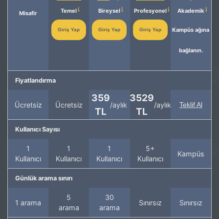
Temel
Bireysel
Profesyonel
Akademik
Misafir
Kampüs ağına
Giriş Yap
Giriş Yap
Giriş Yap
bağlanın.
Fiyatlandırma
359
3529
Ücretsiz
Ücretsiz
/aylık
/aylık
Teklif Al
TL
TL
Kullanıcı Sayısı
1
1
1
5+
Kampüs
Kullanıcı
Kullanıcı
Kullanıcı
Kullanıcı
Günlük arama sınırı
5
30
1 arama
Sınırsız
Sınırsız
arama
arama