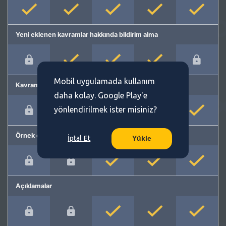
Yeni eklenen kavramlar hakkında bildirim alma
Mobil uygulamada kullanım
Kavram önerme
daha kolay. Google Play'e
yönlendirilmek ister misiniz?
Örnek cümleler
İptal Et
Yükle
Açıklamalar