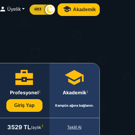
Üyelik
Akademik
GECE
Profesyonel
Akademik
Giriş Yap
Kampüs ağına bağlanın.
3529 TL
/aylık
Teklif Al