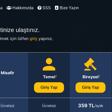
ma
Hakkımızda
SSS
Bize Yazın
inize ulaştınız.
mek için lütfen
yapınız.
giriş
Misafir
Temel
Bireysel
Giriş Yap
Giriş Yap
359 TL
Ücretsiz
Ücretsiz
/aylık