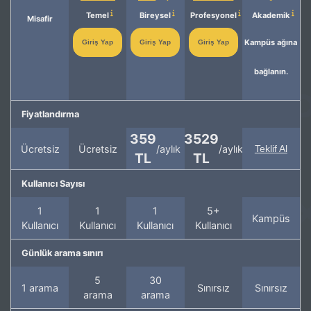
Temel
Bireysel
Profesyonel
Akademik
Misafir
Kampüs ağına
Giriş Yap
Giriş Yap
Giriş Yap
bağlanın.
Fiyatlandırma
359
3529
Ücretsiz
Ücretsiz
/aylık
/aylık
Teklif Al
TL
TL
Kullanıcı Sayısı
1
1
1
5+
Kampüs
Kullanıcı
Kullanıcı
Kullanıcı
Kullanıcı
Günlük arama sınırı
5
30
1 arama
Sınırsız
Sınırsız
arama
arama