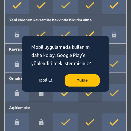
Yeni eklenen kavramlar hakkında bildirim alma
Mobil uygulamada kullanım
Kavram önerme
daha kolay. Google Play'e
yönlendirilmek ister misiniz?
Örnek cümleler
İptal Et
Yükle
Açıklamalar